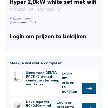
Hyper 2,0kW white set met wifi
SRK20ZSX-WF + SRC20ZSX-W
Koelen: A+++
Verwarmen: A+++
Login om prijzen te bekijken
Maak je installatie compleet
Sauermann DELTA-
Login
PACK-5 signaal
om
condenswaterpomp
prijzen
met kanaal
te
+
bekijken
Nova tape wit
Login om
50×0,19mm rol
prijzen te