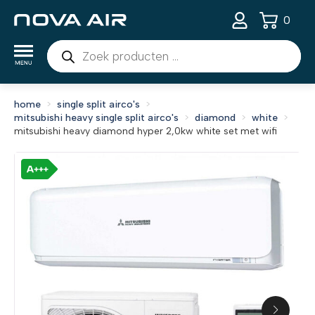
0
Producten
zoeken
home
single split airco's
mitsubishi heavy single split airco's
diamond
white
mitsubishi heavy diamond hyper 2,0kw white set met wifi