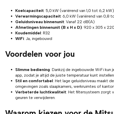
Koelcapaciteit
: 5,0 kW (variërend van 1,0 tot 6,2 kW)
Verwarmingscapaciteit
: 6,0 kW (variërend van 0,8 
Geluidsniveau binnenunit
: Vanaf 22 dB(A)
Afmetingen binnenunit (B x H x D)
: 920 x 305 x 2
Koudemiddel
: R32
WiFi
: Ja, ingebouwd
Voordelen voor jou
Slimme bediening
: Dankzij de ingebouwde WiFi kun j
app, zodat je altijd de juiste temperatuur kunt instellen
Stil en comfortabel
: Het lage geluidsniveau maakt dez
omgevingen zoals slaapkamers, werkruimtes of kantor
Verbeterde luchtkwaliteit
: Het filtersysteem zorgt
geuren te verwijderen.
Waarom kiezen voor de Mits