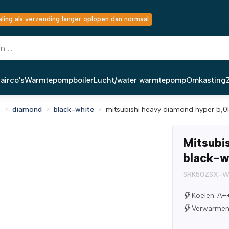
ing als verzending langer oplopen dan normaal
airco's
Warmtepompboiler
Lucht/water warmtepomp
Omkasting
s
diamond
black-white
mitsubishi heavy diamond hyper 5,0k
Mitsubi
black-w
SRK50ZSX-
Koelen: A+
Verwarmen