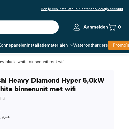
Ben je een installateur?
Klantenservice
Mijn account
Aanmelden
0
Zonnepanelen
Installatiematerialen
Waterontharders
Promo'
w black-white binnenunit met wifi
shi Heavy Diamond Hyper 5,0kW
hite binnenunit met wifi
WFB
+
: A++