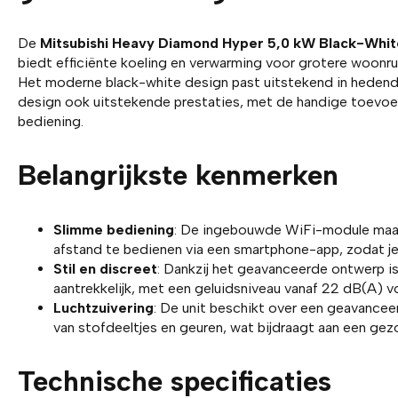
De
Mitsubishi Heavy Diamond Hyper 5,0 kW Black-Whi
biedt efficiënte koeling en verwarming voor grotere woonr
Het moderne black-white design past uitstekend in hedenda
design ook uitstekende prestaties, met de handige toevo
bediening.
Belangrijkste kenmerken
Slimme bediening
: De ingebouwde WiFi-module maak
afstand te bedienen via een smartphone-app, zodat je a
Stil en discreet
: Dankzij het geavanceerde ontwerp is 
aantrekkelijk, met een geluidsniveau vanaf 22 dB(A) vo
Luchtzuivering
: De unit beschikt over een geavanceer
van stofdeeltjes en geuren, wat bijdraagt aan een gez
Technische specificaties