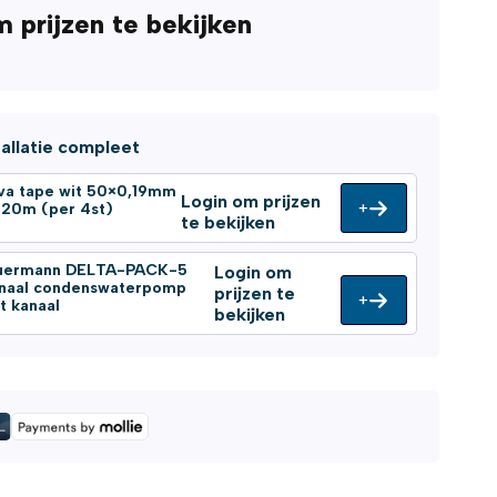
m prijzen te bekijken
tallatie compleet
va tape wit 50×0,19mm
Login om prijzen
+
l 20m (per 4st)
te bekijken
uermann DELTA-PACK-5
Login om
gnaal condenswaterpomp
prijzen te
+
t kanaal
bekijken