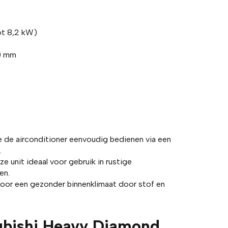
tot 8,2 kW)
20 mm
e de airconditioner eenvoudig bedienen via een
.
e unit ideaal voor gebruik in rustige
en.
 voor een gezonder binnenklimaat door stof en
ubishi Heavy Diamond