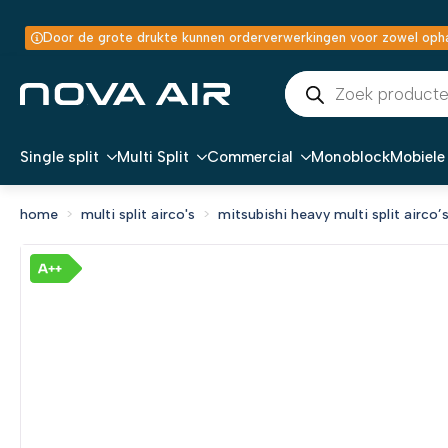
Door de grote drukte kunnen orderverwerkingen voor zowel ophal
Producten
zoeken
Single split
Multi Split
Commercial
Monoblock
Mobiele 
home
multi split airco's
mitsubishi heavy multi split airco’