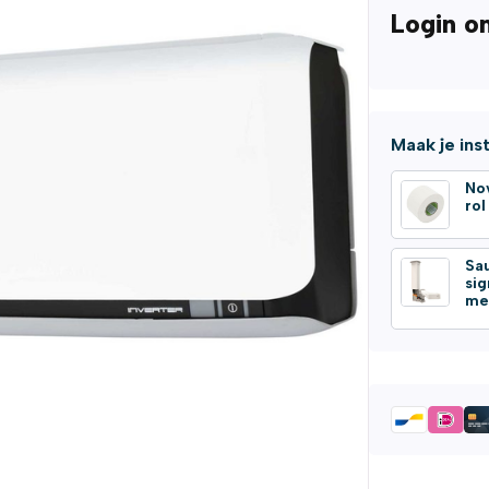
Login o
Maak je ins
No
ro
Sa
si
me