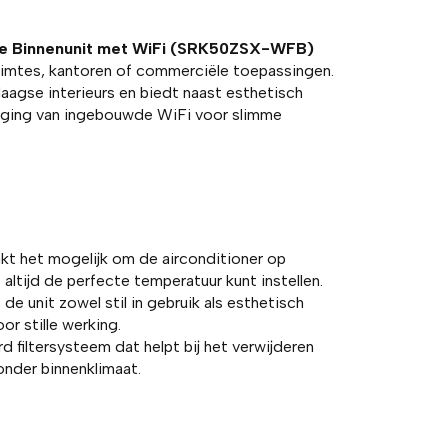
te Binnenunit met WiFi (SRK50ZSX-WFB)
uimtes, kantoren of commerciële toepassingen.
agse interieurs en biedt naast esthetisch
eging van ingebouwde WiFi voor slimme
t het mogelijk om de airconditioner op
ltijd de perfecte temperatuur kunt instellen.
de unit zowel stil in gebruik als esthetisch
or stille werking.
d filtersysteem dat helpt bij het verwijderen
onder binnenklimaat.