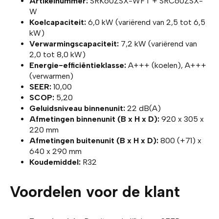
Artikelnummer:
SRK60ZSX-WFT + SRC60ZSX-
W
Koelcapaciteit:
6,0 kW (variërend van 2,5 tot 6,5
kW)
Verwarmingscapaciteit:
7,2 kW (variërend van
2,0 tot 8,0 kW)
Energie-efficiëntieklasse:
A+++ (koelen), A+++
(verwarmen)
SEER:
10,00
SCOP:
5,20
Geluidsniveau binnenunit:
22 dB(A)
Afmetingen binnenunit (B x H x D):
920 x 305 x
220 mm
Afmetingen buitenunit (B x H x D):
800 (+71) x
640 x 290 mm
Koudemiddel:
R32
Voordelen voor de klant