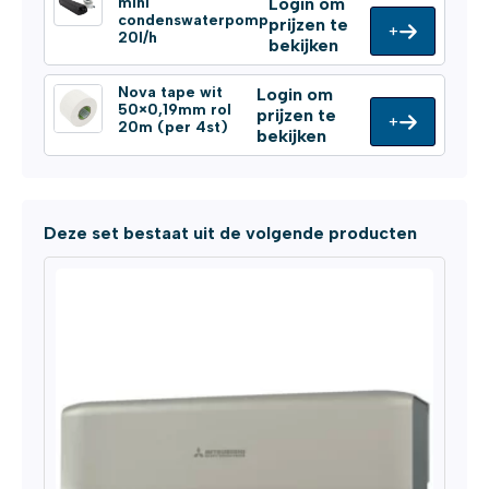
mini
Login om
condenswaterpomp
prijzen te
+
20l/h
bekijken
Nova tape wit
Login om
50×0,19mm rol
prijzen te
+
20m (per 4st)
bekijken
Deze set bestaat uit de volgende producten