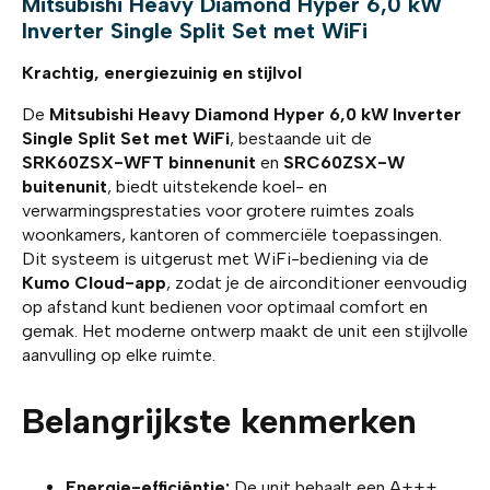
Mitsubishi Heavy Diamond Hyper 6,0 kW
Inverter Single Split Set met WiFi
Krachtig, energiezuinig en stijlvol
De
Mitsubishi Heavy Diamond Hyper 6,0 kW Inverter
Single Split Set met WiFi
, bestaande uit de
SRK60ZSX-WFT binnenunit
en
SRC60ZSX-W
buitenunit
, biedt uitstekende koel- en
verwarmingsprestaties voor grotere ruimtes zoals
woonkamers, kantoren of commerciële toepassingen.
Dit systeem is uitgerust met WiFi-bediening via de
Kumo Cloud-app
, zodat je de airconditioner eenvoudig
op afstand kunt bedienen voor optimaal comfort en
gemak. Het moderne ontwerp maakt de unit een stijlvolle
aanvulling op elke ruimte.
Belangrijkste kenmerken
Energie-efficiëntie:
De unit behaalt een A+++