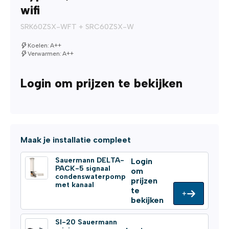
wifi
SRK60ZSX-WFT + SRC60ZSX-W
Koelen: A++
Verwarmen: A++
Login om prijzen te bekijken
Maak je installatie compleet
Sauermann DELTA-
Login
PACK-5 signaal
om
condenswaterpomp
prijzen
met kanaal
te
+
bekijken
SI-20 Sauermann