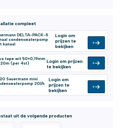
tallatie compleet
uermann DELTA-PACK-5
Login om
gnaal condenswaterpomp
prijzen te
+
t kanaal
bekijken
va tape wit 50×0,19mm
Login om prijzen
+
l 20m (per 4st)
te bekijken
-20 Sauermann mini
Login om
ndenswaterpomp 20l/h
prijzen te
+
bekijken
staat uit de volgende producten