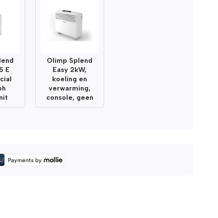
lend
Olimp Splend
5 E
Easy 2kW,
ial
koeling en
ph
verwarming,
nit
console, geen