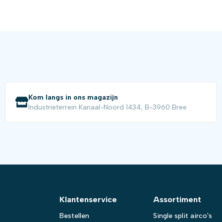
Kom langs in ons magazijn
Industrieterrein Kanaal-Noord 1434, B-3960 Bree
Klantenservice
Assortiment
Bestellen
Single split airco's