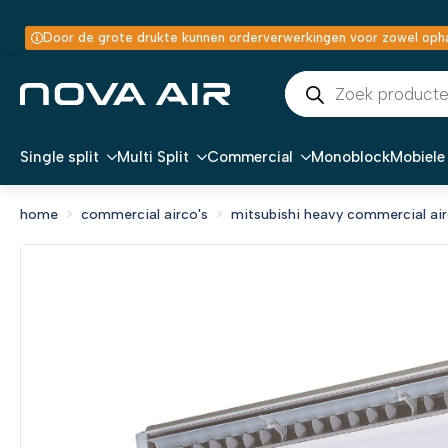
Door de grote drukte kunnen orderverwerkingen voor zowel ophal
Producten
zoeken
Single split
Multi Split
Commercial
Monoblock
Mobiele 
home
commercial airco's
mitsubishi heavy commercial air