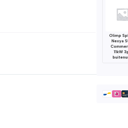
Olimp Sp
Nexya S
Commerc
11kW 3
buitenu