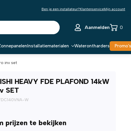
Ben je een installateur?
Klantenservice
Mijn account
Aanmelden
0
Zonnepanelen
Installatiematerialen
Waterontharders
Promo'
o inv set
ISHI HEAVY FDE PLAFOND 14kW
nv SET
 FDC140VNA-W
m prijzen te bekijken