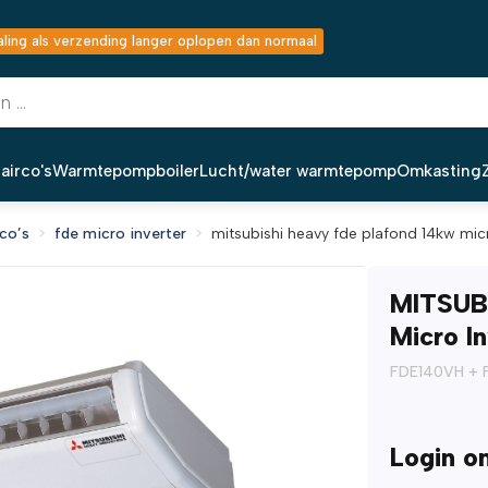
ing als verzending langer oplopen dan normaal
airco's
Warmtepompboiler
Lucht/water warmtepomp
Omkasting
co’s
fde micro inverter
mitsubishi heavy fde plafond 14kw micr
MITSUB
Micro I
FDE140VH +
Login o