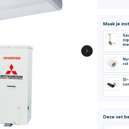
Maak je ins
Sa
si
me
No
ro
SI
co
Deze set be