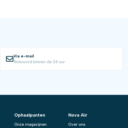
Via e-mail
Antwoord binnen de 24 uur
Ophaalpunten
Nova Air
Onze magazijnen
Over ons