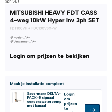
3ph SET
MITSUBISHI HEAVY FDT CASS
4-weg 10kW Hyper Inv 3ph SET
FDT100VH + FDC100VSX-W
Koelen: A++
Verwarmen: A++
Login om prijzen te bekijken
Maak je installatie compleet
Sauermann DELTA-
Login
PACK-5 signaal
om
condenswaterpomp
prijzen
met kanaal
te
+