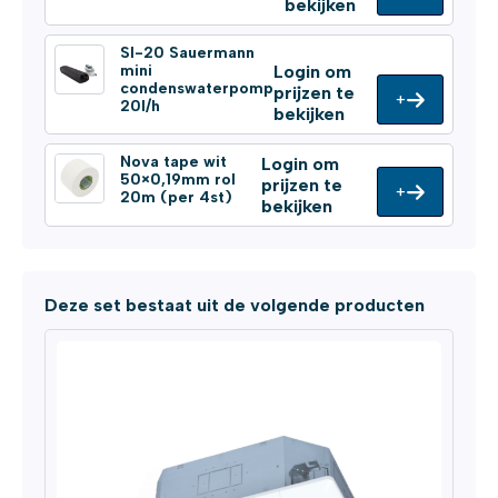
bekijken
SI-20 Sauermann
mini
Login om
condenswaterpomp
prijzen te
+
20l/h
bekijken
Nova tape wit
Login om
50×0,19mm rol
prijzen te
+
20m (per 4st)
bekijken
Deze set bestaat uit de volgende producten