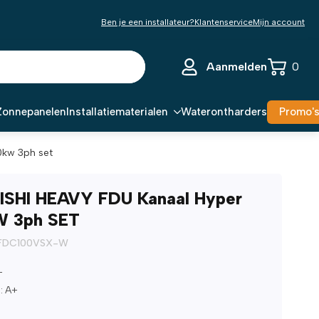
Ben je een installateur?
Klantenservice
Mijn account
Aanmelden
0
Zonnepanelen
Installatiematerialen
Waterontharders
Promo'
10kw 3ph set
ISHI HEAVY FDU Kanaal Hyper
W 3ph SET
 FDC100VSX-W
+
: A+