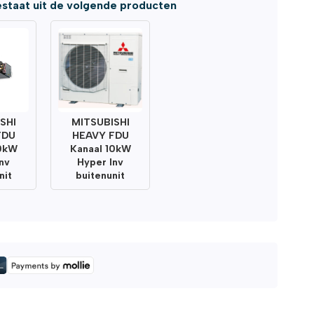
staat uit de volgende producten
SHI
MITSUBISHI
FDU
HEAVY FDU
10kW
Kanaal 10kW
nv
Hyper Inv
nit
buitenunit