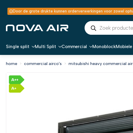
Door de grote drukte kunnen orderverwerkingen voor zowel ophal
Producten
zoeken
Single split
Multi Split
Commercial
Monoblock
Mobiele 
home
commercial airco's
mitsubishi heavy commercial air