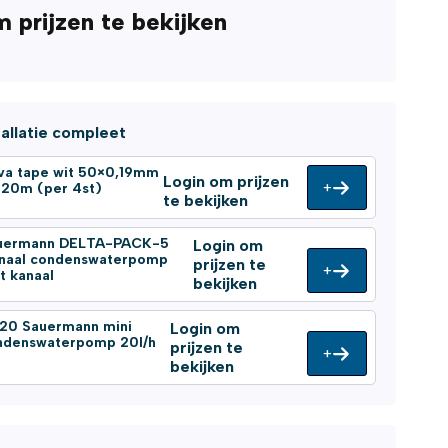
m prijzen te bekijken
tallatie compleet
va tape wit 50×0,19mm
Login om prijzen
+
l 20m (per 4st)
te bekijken
uermann DELTA-PACK-5
Login om
gnaal condenswaterpomp
prijzen te
+
t kanaal
bekijken
-20 Sauermann mini
Login om
ndenswaterpomp 20l/h
prijzen te
+
bekijken