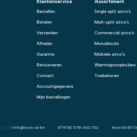
Klantenservice
Assortiment
Bestellen
Single split airco's
Betalen
Multi split airco's
Verzenden
Commercial airco's
Afhalen
Monoblocks
Garantie
Mobiele airco's
Retourneren
Warmtepompboilers
Contact
Toebehoren
Accountgegevens
Mijn bestellingen
 18 99
| info@nova-air.be
BTW BE 0781.402.702
Nova Air BV |