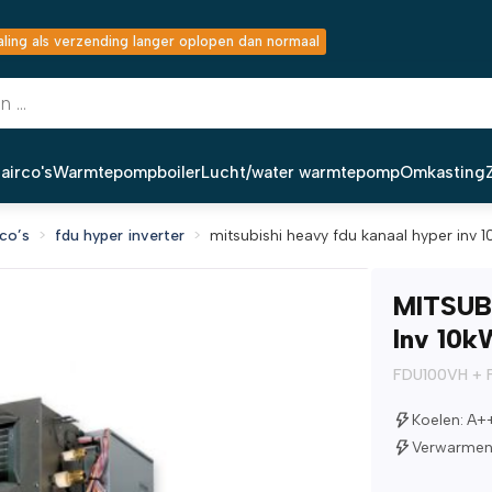
ing als verzending langer oplopen dan normaal
airco's
Warmtepompboiler
Lucht/water warmtepomp
Omkasting
co’s
fdu hyper inverter
mitsubishi heavy fdu kanaal hyper inv 
MITSUB
Inv 10k
FDU100VH +
Koelen: A+
Verwarmen