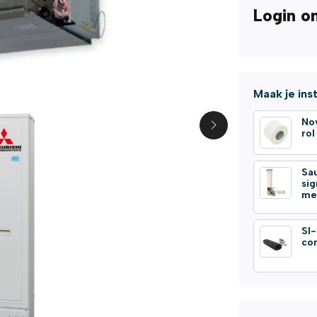
Login o
Maak je ins
No
ro
Sa
si
me
SI
co