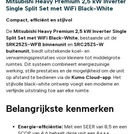
Mitsubishi Heavy Premium 2,5 kW Inverter
Single Split Set met WiFi Black-White
Compact, efficiënt en stijlvol
De
Mitsubishi Heavy Premium 2,5 kW Inverter Single
Split Set met WiFi Black-White
, bestaande uit de
SRK25ZS-WFB binnenunit
en
SRC25ZS-W
buitenunit
, biedt uitstekende koel- en
verwarmingsprestaties voor kleinere tot middelgrote
ruimtes. Dit systeem combineert energiezuinige
werking, stille prestaties en de mogelijkheid om de unit
op afstand te bedienen via de
Kumo Cloud-app
. Het
stijlvolle black-white ontwerp voegt een moderne en
verfijnde uitstraling toe aan elke ruimte.
Belangrijkste kenmerken
Energie-efficiëntie:
Met een SEER van 8,5 en een
SCOP van 4,6 behaalt deze unit een A+++