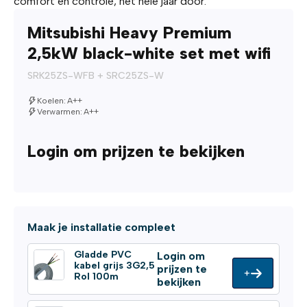
comfort en controle, het hele jaar door.
Mitsubishi Heavy Premium
2,5kW black-white set met wifi
SRK25ZS-WFB + SRC25ZS-W
Koelen: A++
Verwarmen: A++
Login om prijzen te bekijken
Maak je installatie compleet
Gladde PVC
Login om
kabel grijs 3G2,5
prijzen te
+
Rol 100m
bekijken