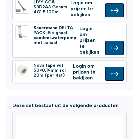
LIYY CCA
Login om
S3D2A3 Genum
prijzen te
+
4G1.5 100m
bekijken
Sauermann DELTA-
Login
PACK-5 signaal
om
condenswaterpomp
prijzen
met kanaal
te
+
bekijken
Nova tape wit
Login om
50×0,19mm rol
prijzen te
+
20m (per 4st)
bekijken
Deze set bestaat uit de volgende producten