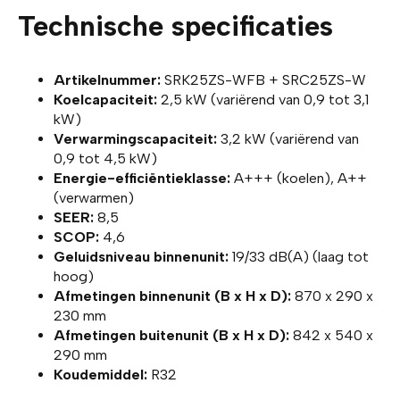
Technische specificaties
Artikelnummer:
SRK25ZS-WFB + SRC25ZS-W
Koelcapaciteit:
2,5 kW (variërend van 0,9 tot 3,1
kW)
Verwarmingscapaciteit:
3,2 kW (variërend van
0,9 tot 4,5 kW)
Energie-efficiëntieklasse:
A+++ (koelen), A++
(verwarmen)
SEER:
8,5
SCOP:
4,6
Geluidsniveau binnenunit:
19/33 dB(A) (laag tot
hoog)
Afmetingen binnenunit (B x H x D):
870 x 290 x
230 mm
Afmetingen buitenunit (B x H x D):
842 x 540 x
290 mm
Koudemiddel:
R32