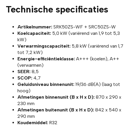
Technische specificaties
Artikelnummer:
SRK50ZS-WF + SRC50ZS-W
Koelcapaciteit:
5,0 kW (variërend van 1,9 tot 5,3
kW)
Verwarmingscapaciteit:
5,8 kW (variërend van 1,7
tot 7,2 kW)
Energie-efficiëntieklasse:
A+++ (koelen), A++
(verwarmen)
SEER:
8,5
SCOP:
4,7
Geluidsniveau binnenunit:
19/36 dB(A) (laag tot
hoog)
Afmetingen binnenunit (B x H x D):
870 x 290 x
230 mm
Afmetingen buitenunit (B x H x D):
842 x 540 x
290 mm
Koudemiddel:
R32