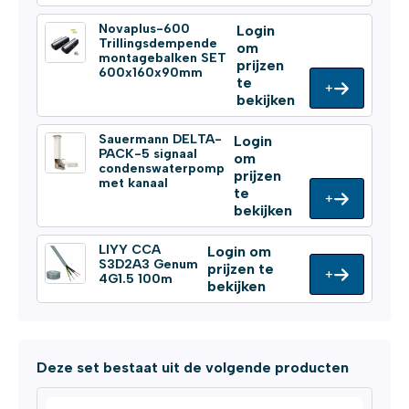
Novaplus-600
Login
Trillingsdempende
om
montagebalken SET
prijzen
600x160x90mm
te
+
bekijken
Sauermann DELTA-
Login
PACK-5 signaal
om
condenswaterpomp
prijzen
met kanaal
te
+
bekijken
LIYY CCA
Login om
S3D2A3 Genum
prijzen te
+
4G1.5 100m
bekijken
Deze set bestaat uit de volgende producten