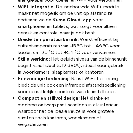
energielabel voor koelen en A++ voor verwarmen.
WiFi-integratie:
De ingebouwde WiFi-module
maakt het mogelijk om de unit op afstand te
bedienen via de
Kumo Cloud-app
voor
smartphones en tablets, wat zorgt voor ultiem
gemak en controle, waar je ook bent.
Brede temperatuurbereik:
Werkt efficiënt bij
buitentemperaturen van -15 °C tot +46 °C voor
koelen en -20 °C tot +24 °C voor verwarmen.
Stille werking:
Het geluidsniveau van de binnenunit
begint vanaf slechts 19 dB(A), ideaal voor gebruik
in woonkamers, slaapkamers of kantoren.
Eenvoudige bediening:
Naast WiFi-bediening
biedt de unit ook een infrarood afstandsbediening
voor gemakkelijke controle van de instellingen.
Compact en stijlvol design:
Het slanke en
moderne ontwerp past naadloos in elk interieur,
waardoor het de ideale keuze is voor grotere
ruimtes zoals kantoren, woonkamers of
vergaderzalen.