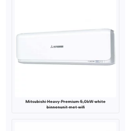
Mitsubishi Heavy Premium 5,0kW white
binnenunit met wifi