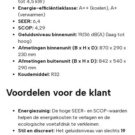
tot 4,5 kW)
Energie-efficiëntieklasse:
A++ (koelen), A+
(verwarmen)
SEER:
6,4
SCOP:
4,29
Geluidsniveau binnenunit:
19/36 dB(A) (laag tot
hoog)
Afmetingen binnenunit (B x H x D):
870 x 290 x
230 mm
Afmetingen buitenunit (B x H x D):
842 x 540 x
290 mm
Koudemiddel:
R32
Voordelen voor de klant
Energiezuinig:
De hoge SEER- en SCOP-waarden
helpen de energiekosten te verlagen en de
ecologische voetafdruk te verkleinen.
Stil en discreet:
Het geluidsniveau van slechts
19