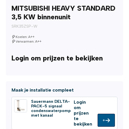
MITSUBISHI HEAVY STANDARD
3,5 KW binnenunit
SRK35ZSP-W
Koelen: A++
Verwarmen: A++
Login om prijzen te bekijken
Maak je installatie compleet
Sauermann DELTA-
Login
PACK-5 signaal
om
condenswaterpomp
prijzen
met kanaal
te
+
bekijken