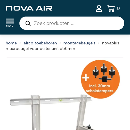
0
Producten
zoeken
home
airco toebehoren
montagebeugels
novaplus
muurbeugel voor buitenunit 550mm