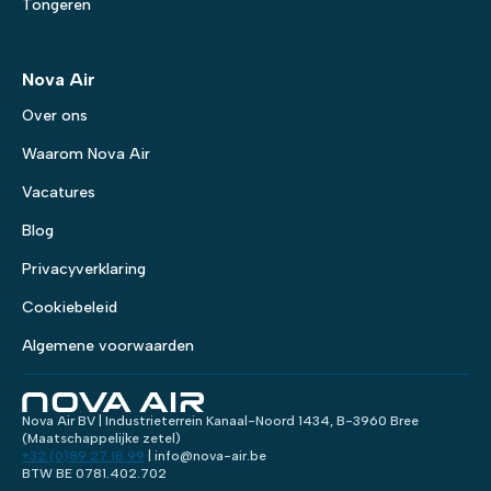
Tongeren
Nova Air
Over ons
Waarom Nova Air
Vacatures
Blog
Privacyverklaring
Cookiebeleid
Algemene voorwaarden
Nova Air BV | Industrieterrein Kanaal-Noord 1434, B-3960 Bree
(Maatschappelijke zetel)
+32 (0)89 27 18 99
| info@nova-air.be
BTW BE 0781.402.702