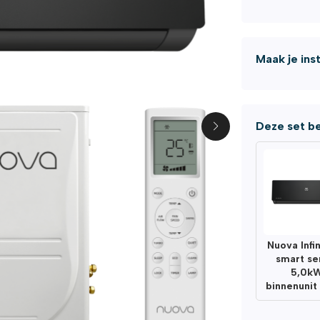
Maak je ins
Deze set be
Nuova Infin
smart se
5,0k
binnenunit