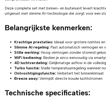
Deze complete set met binnen- en buitenunit levert krachtige 
uitgerust met slimme AI-technologie die zorgt voor een sta
Belangrijkste kenmerken:
Krachtige prestaties:
Ideaal voor grotere ruimtes e
Slimme AI regeling:
Past automatisch vermogen en ve
Stille werking:
Hoog vermogen zonder storend gelui
WiFi bediening:
Bedien je airco eenvoudig via smart
4D luchtverdeling:
Gelijkmatige airflow in de volledi
Turbo functie:
Snelle temperatuurregeling wanneer n
Ontvochtigingsfunctie:
Verbetert het binnenklimaat
Breeze away:
Vermijdt directe koude luchtstromen
Technische specificaties: