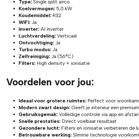
Type:
Single split airco
Koelvermogen:
5,0 kW
Koudemiddel:
R32
WiFi:
Ja
Inverter:
AI inverter
Luchtverdeling:
Verticaal
Ontvochtiging:
Ja
Turbo modus:
Ja
Zelfreiniging:
Ja (56°C)
Filters:
High density + ionisatie
Voordelen voor jou:
Ideaal voor grotere ruimtes:
Perfect voor woonkame
Modern zwart design:
Geeft je interieur een premium 
Gebruiksgemak:
Volledige controle via app en afsta
Snelle prestaties:
Direct voelbaar resultaat
Gezondere lucht:
Filters en ionisatie verbeteren de l
Betrouwbare werking:
Slimme technologie voorkomt