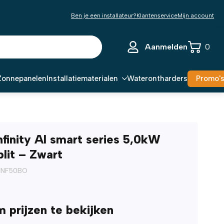
Ben je een installateur?
Klantenservice
Mijn account
Aanmelden
0
Zonnepanelen
Installatiematerialen
Waterontharders
Promo'
nfinity AI smart series 5,0kW
plit – Zwart
CINF50BO
m prijzen te bekijken