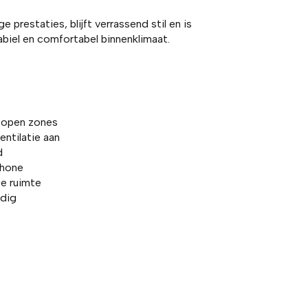
prestaties, blijft verrassend stil en is
biel en comfortabel binnenklimaat.
n open zones
ntilatie aan
d
phone
ge ruimte
odig