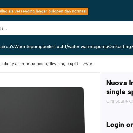
ing als verzending langer oplopen dan normaal
airco's
Warmtepompboiler
Lucht/water warmtepomp
Omkasting
infinity ai smart series 5,0kw single split – zwart
Nuova I
single s
CINF50BI + 
Login o