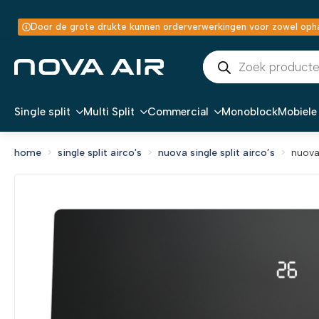
Door de grote drukte kunnen orderverwerkingen voor zowel ophal
Producten
zoeken
Single split
Multi Split
Commercial
Monoblock
Mobiele 
home
single split airco's
nuova single split airco’s
nuova 