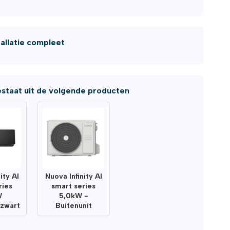
tallatie compleet
staat uit de volgende producten
ity AI
Nuova Infinity AI
ries
smart series
W
5,0kW -
 zwart
Buitenunit