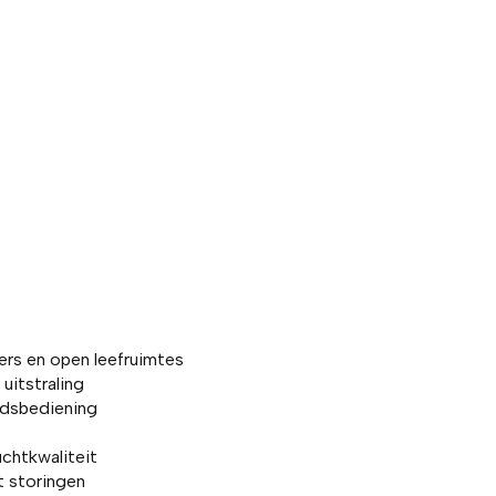
rs en open leefruimtes
uitstraling
ndsbediening
uchtkwaliteit
 storingen