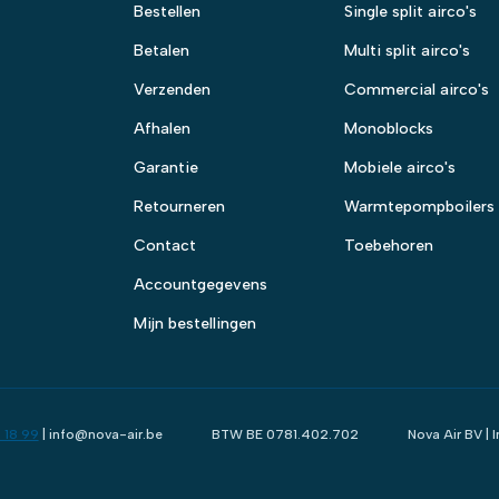
Bestellen
Single split airco's
Betalen
Multi split airco's
Verzenden
Commercial airco's
Afhalen
Monoblocks
Garantie
Mobiele airco's
Retourneren
Warmtepompboilers
Contact
Toebehoren
Accountgegevens
Mijn bestellingen
 18 99
| info@nova-air.be
BTW BE 0781.402.702
Nova Air BV |