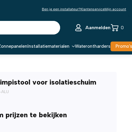
Ben je een installateur?
Klantenservice
Mijn account
Aanmelden
0
Zonnepanelen
Installatiematerialen
Waterontharders
Promo'
impistool voor isolatieschuim
-ALU
m prijzen te bekijken