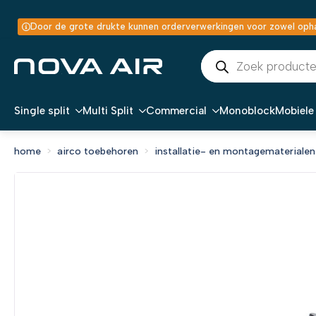
Door de grote drukte kunnen orderverwerkingen voor zowel ophal
Producten
zoeken
Single split
Multi Split
Commercial
Monoblock
Mobiele 
home
airco toebehoren
installatie- en montagematerialen