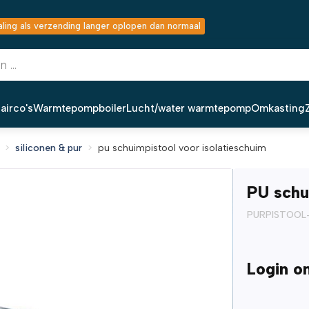
ing als verzending langer oplopen dan normaal
airco's
Warmtepompboiler
Lucht/water warmtepomp
Omkasting
siliconen & pur
pu schuimpistool voor isolatieschuim
PU schu
PURPISTOOL
Login o