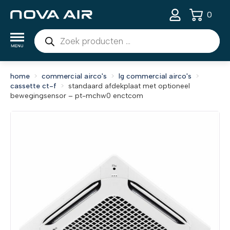
0
Producten
zoeken
home
commercial airco's
lg commercial airco's
cassette ct-f
standaard afdekplaat met optioneel
bewegingsensor – pt-mchw0 enctcom