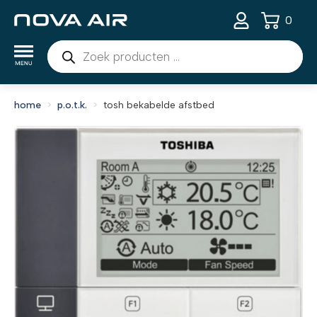
0
Producten
zoeken
home
p.o.t.k.
tosh bekabelde afstbed