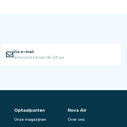
Via e-mail
Antwoord binnen de 24 uur
Ophaalpunten
Nova Air
Onze magazijnen
Over ons