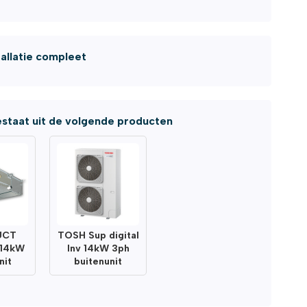
tallatie compleet
staat uit de volgende producten
UCT
TOSH Sup digital
v 14kW
Inv 14kW 3ph
nit
buitenunit