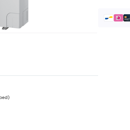
tbed)