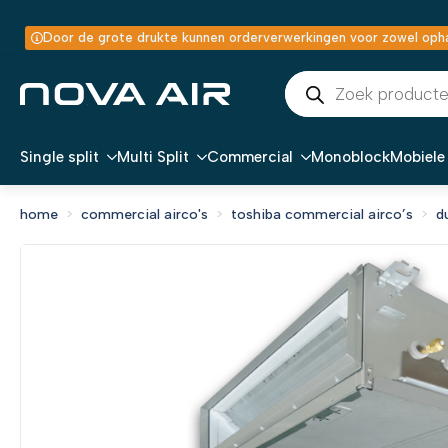
Door de grote drukte kunnen orderverwerkingen voor zowel ophal
Producten
zoeken
Single split
Multi Split
Commercial
Monoblock
Mobiele 
home
commercial airco's
toshiba commercial airco’s
d