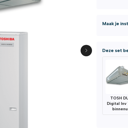
Maak je ins
Deze set be
TOSH D
Digital In
binnenu