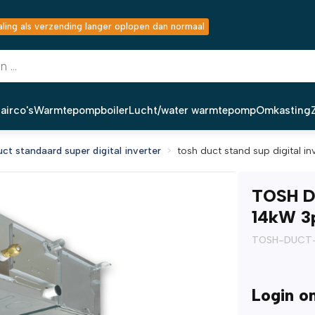
ing als verzending langer oplopen dan normaal
airco's
Warmtepompboiler
Lucht/water warmtepomp
Omkasting
uct standaard super digital inverter
tosh duct stand sup digital in
TOSH D
14kW 3p
TOSH-DUCT-
Login o