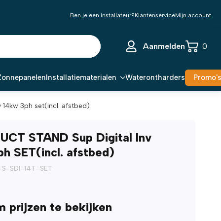
Ben je een installateur?
Klantenservice
Mijn account
Aanmelden
0
Zonnepanelen
Installatiematerialen
Waterontharders
Promo'
v 14kw 3ph set(incl. afstbed)
UCT STAND Sup Digital Inv
h SET(incl. afstbed)
S-SDI-14T-SET
m prijzen te bekijken