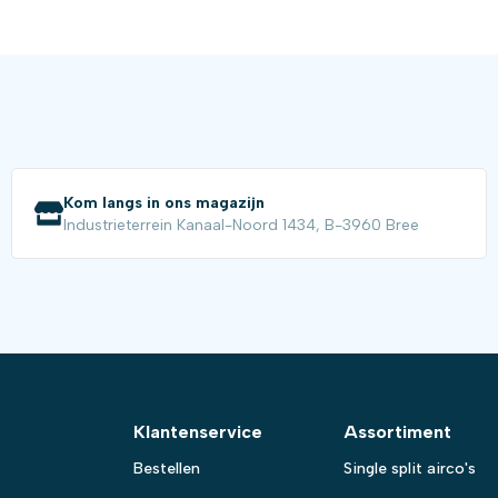
Kom langs in ons magazijn
Industrieterrein Kanaal-Noord 1434, B-3960 Bree
Klantenservice
Assortiment
Bestellen
Single split airco's