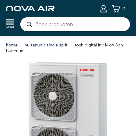
0
Producten
zoeken
home
buitenunit single split
tosh digital inv 14kw 3ph
buitenunit