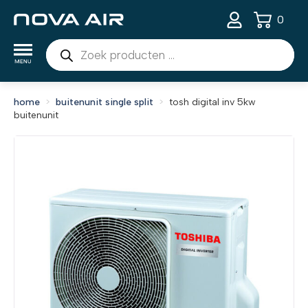
0
Producten
zoeken
home
buitenunit single split
tosh digital inv 5kw
buitenunit