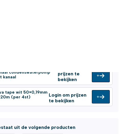
tallatie compleet
-20 Sauermann mini
Login om
ndenswaterpomp 20l/h
prijzen te
+
bekijken
uermann DELTA-PACK-5
Login om
gnaal condenswaterpomp
prijzen te
+
t kanaal
bekijken
va tape wit 50×0,19mm
Login om prijzen
+
l 20m (per 4st)
te bekijken
staat uit de volgende producten