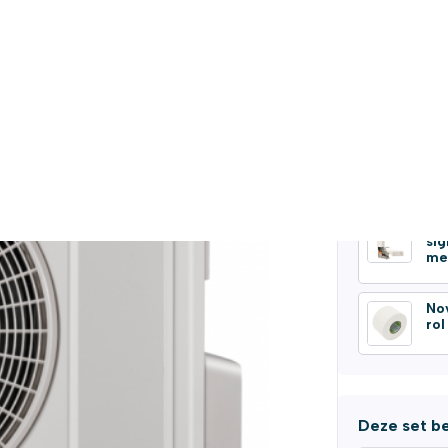
Maak je ins
SI
co
Sa
si
me
No
ro
Deze set be