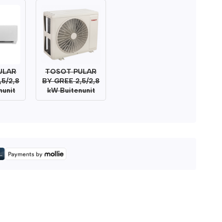
ULAR
TOSOT PULAR
,5/2,8
BY GREE 2,5/2,8
nunit
kW Buitenunit