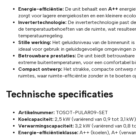
Energie-efficiëntie:
De unit behaalt een
A++
energie
zorgt voor lagere energiekosten en een kleinere ecol
Invertertechnologie:
De invertertechnologie past de
de temperatuurbehoeften van de ruimte, wat resulteer
temperatuurregeling.
Stille werking:
Het geluidsniveau van de binnenunit is
ideaal voor gebruik in geluidsgevoelige omgevingen z
Betrouwbare prestaties:
De unit biedt betrouwbare k
extreme buitentemperaturen, voor een comfortabel bin
Compact ontwerp:
Het strakke, compacte ontwerp m
ruimtes, waar ruimte-efficiëntie zonder in te boeten o
Technische specificaties
Artikelnummer:
TOSOT-PULAR09-SET
Koelcapaciteit:
2,5 kW (variërend van 0,9 tot 3,1 kW)
Verwarmingscapaciteit:
3,2 kW (variërend van 0,8 t
Energie-efficiëntieklasse:
A++ (koelen), A+ (verwa