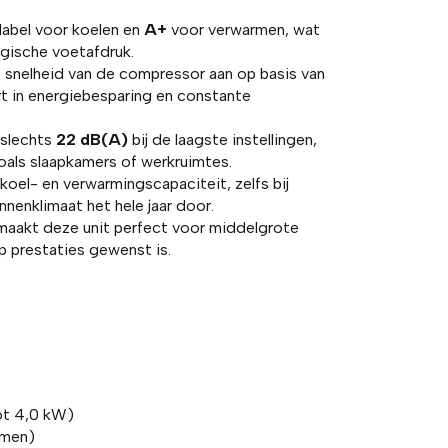
label voor koelen en
A+
voor verwarmen, wat
ogische voetafdruk.
 snelheid van de compressor aan op basis van
t in energiebesparing en constante
 slechts
22 dB(A)
bij de laagste instellingen,
oals slaapkamers of werkruimtes.
oel- en verwarmingscapaciteit, zelfs bij
nenklimaat het hele jaar door.
aakt deze unit perfect voor middelgrote
p prestaties gewenst is.
ot 4,0 kW)
rmen)