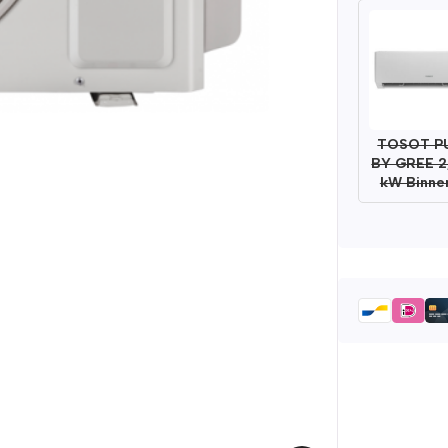
TOSOT P
BY GREE 2
kW Binne