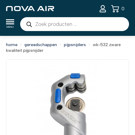
0
Producten
zoeken
home
gereedschappen
pijpsnijders
wk-532 zware
kwaliteit pijpsnijder