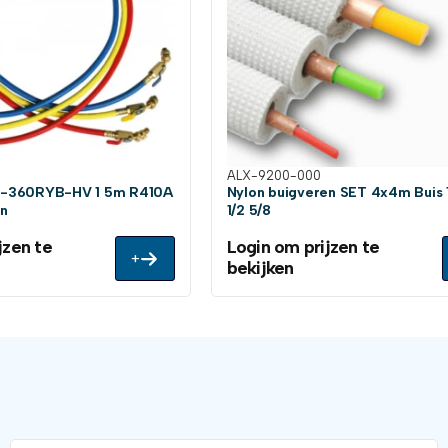
ALX-9200-000
-360RYB-HV 1 5m R410A
Nylon buigveren SET 4x4m Buis 
an
1/2 5/8
jzen te
Login om prijzen te
+
bekijken