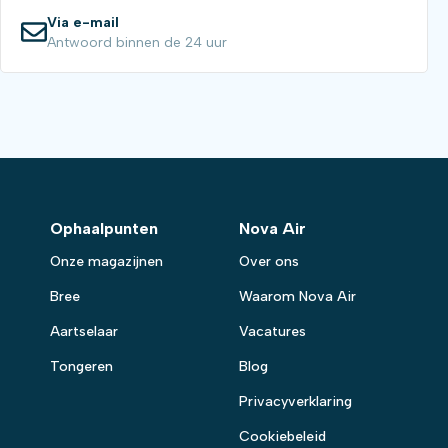
Via e-mail
Antwoord binnen de 24 uur
Ophaalpunten
Nova Air
Onze magazijnen
Over ons
Bree
Waarom Nova Air
Aartselaar
Vacatures
Tongeren
Blog
Privacyverklaring
Cookiebeleid