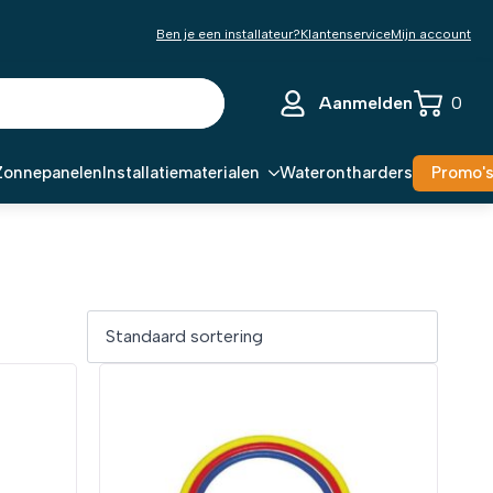
Ben je een installateur?
Klantenservice
Mijn account
Aanmelden
0
Zonnepanelen
Installatiematerialen
Waterontharders
Promo'