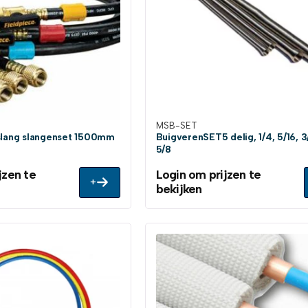
MSB-SET
lslang slangenset 1500mm
BuigverenSET5 delig, 1/4, 5/16, 3/
5/8
jzen te
Login om prijzen te
+
bekijken