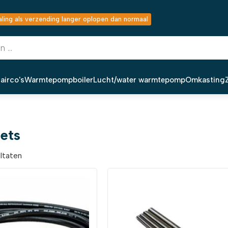
ing als verzending langer oplopen dan normaal
airco's
Warmtepompboiler
Lucht/water warmtepomp
Omkasting
ets
ultaten