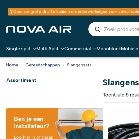
Door de grote drukte kunnen orderverwerkingen voor zowel ophal
Producten
zoeken
Single split
Multi Split
Commercial
Monoblock
Mobiele 
Home
Gereedschappen
Slangensets
Slangens
Assortiment
Toont alle 5 res
Ben je een
installateur?
Log hier in of maak