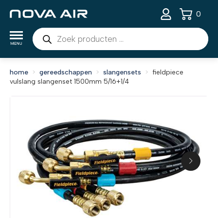
0
Producten
zoeken
home
gereedschappen
slangensets
fieldpiece
vulslang slangenset 1500mm 5/16+1/4