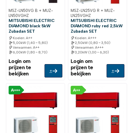
MSZ-LN50VG B + MUZ-
MSZ-LN25VG R + MUZ-
LN50VGHZ
LN25VGHZ
MITSUBISHI ELECTRIC
MITSUBISHI ELECTRIC
DIAMOND black 5kW
DIAMOND ruby red 2,5kW
Zubadan SET
Zubadan SET
Koelen: A++
Koelen: A+++
5,00kW (1,40 ~ 5,80)
2,50kW (0,80 ~ 3,50)
Verwarmen: A++
Verwarmen: A+++
6,00kW (1,80 ~ 8,70)
3,20kW (1,00 ~ 6,30)
Login om
Login om
prijzen te
prijzen te
+
+
bekijken
bekijken