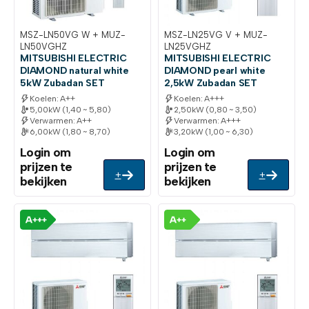
MSZ-LN50VG W + MUZ-
MSZ-LN25VG V + MUZ-
LN50VGHZ
LN25VGHZ
MITSUBISHI ELECTRIC
MITSUBISHI ELECTRIC
DIAMOND natural white
DIAMOND pearl white
5kW Zubadan SET
2,5kW Zubadan SET
Koelen: A++
Koelen: A+++
5,00kW (1,40 ~ 5,80)
2,50kW (0,80 ~ 3,50)
Verwarmen: A++
Verwarmen: A+++
6,00kW (1,80 ~ 8,70)
3,20kW (1,00 ~ 6,30)
Login om
Login om
prijzen te
prijzen te
+
+
bekijken
bekijken