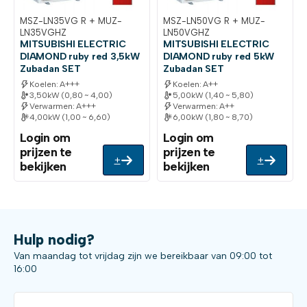
MSZ-LN35VG R + MUZ-
MSZ-LN50VG R + MUZ-
LN35VGHZ
LN50VGHZ
MITSUBISHI ELECTRIC
MITSUBISHI ELECTRIC
DIAMOND ruby red 3,5kW
DIAMOND ruby red 5kW
Zubadan SET
Zubadan SET
Koelen: A+++
Koelen: A++
3,50kW (0,80 ~ 4,00)
5,00kW (1,40 ~ 5,80)
Verwarmen: A+++
Verwarmen: A++
4,00kW (1,00 ~ 6,60)
6,00kW (1,80 ~ 8,70)
Login om
Login om
prijzen te
prijzen te
+
+
bekijken
bekijken
Hulp nodig?
Van maandag tot vrijdag zijn we bereikbaar van 09:00 tot
16:00