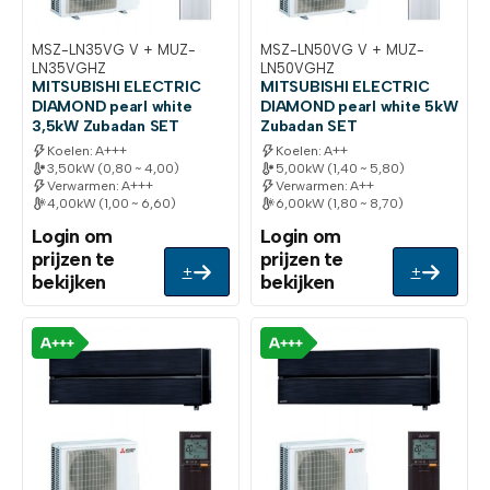
MSZ-LN35VG V + MUZ-
MSZ-LN50VG V + MUZ-
LN35VGHZ
LN50VGHZ
MITSUBISHI ELECTRIC
MITSUBISHI ELECTRIC
DIAMOND pearl white
DIAMOND pearl white 5kW
3,5kW Zubadan SET
Zubadan SET
Koelen: A+++
Koelen: A++
3,50kW (0,80 ~ 4,00)
5,00kW (1,40 ~ 5,80)
Verwarmen: A+++
Verwarmen: A++
4,00kW (1,00 ~ 6,60)
6,00kW (1,80 ~ 8,70)
Login om
Login om
prijzen te
prijzen te
+
+
bekijken
bekijken