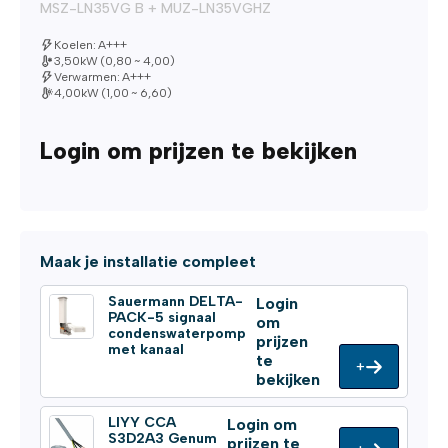
MSZ-LN35VG B + MUZ-LN35VGHZ
Koelen: A+++
3,50kW (0,80 ~ 4,00)
Verwarmen: A+++
4,00kW (1,00 ~ 6,60)
Login om prijzen te bekijken
Maak je installatie compleet
Sauermann DELTA-
Login
PACK-5 signaal
om
condenswaterpomp
prijzen
met kanaal
te
+
bekijken
LIYY CCA
Login om
S3D2A3 Genum
prijzen te