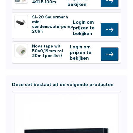
+
4G1.5 100m
bekijken
SI-20 Sauermann
mini
Login om
condenswaterpomp
prijzen te
+
20l/h
bekijken
Nova tape wit
Login om
50×0,19mm rol
prijzen te
+
20m (per 4st)
bekijken
Deze set bestaat uit de volgende producten